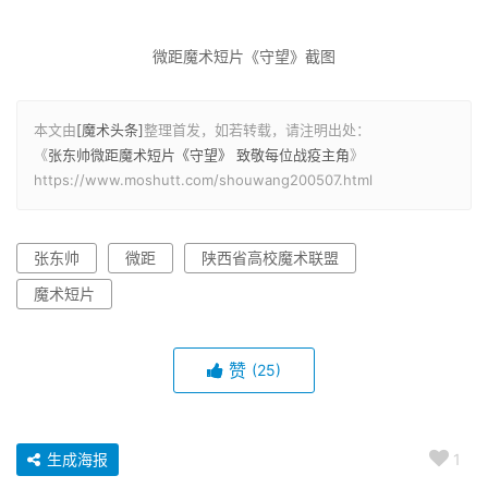
微距魔术短片《守望》截图
本文由
[魔术头条]
整理首发，如若转载，请注明出处：
《
张东帅微距魔术短片《守望》 致敬每位战疫主角
》
https://www.moshutt.com/shouwang200507.html
张东帅
微距
陕西省高校魔术联盟
魔术短片
赞
(25)
生成海报
1