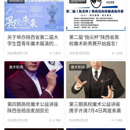
活动通知
活动通知
关于举办陕西省第二届大
第二届“指尖杯”陕西省高
学生暨青年魔术展演的通
校魔术新秀赛开始报名！
知
2020年8月17日
1.92K
2021年4月25日
1.91K
魔术新闻
魔术新闻
第四期高校魔术公益讲座
第三期高校魔术公益讲座
陕西张杨连麦胡凯伦
携手许清7月4日再度来袭
2020年7月10日
2.39K
2020年7月2日
1.98K