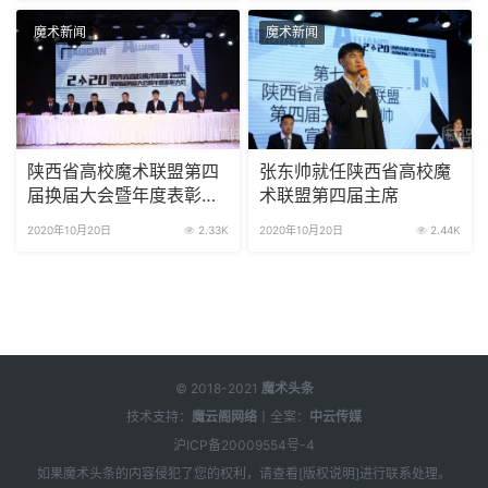
魔术新闻
魔术新闻
陕西省高校魔术联盟第四
张东帅就任陕西省高校魔
届换届大会暨年度表彰大
术联盟第四届主席
会圆满成功
2020年10月20日
2.33K
2020年10月20日
2.44K
© 2018-2021
魔术头条
技术支持：
魔云阁网络
丨全案：
中云传媒
沪ICP备20009554号-4
如果
魔术头条
的内容侵犯了您的权利，请查看[
版权说明
]进行联系处理。