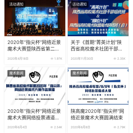
活动通知
活动通知
2020年“指尖杯”网络近景
关于《首期“菁英计划”陕
魔术大赛暨陕西省第二届
西省高校魔术社团干部培
高校魔术展演近景组（初
优班和“擅眩计划”陕西省
2020年4月18日
1.97K
2020年11月30日
2.35K
赛初选）详情通知
高校魔术联盟魔术研修
班》的通知
魔术新闻
魔术新闻
2020年“指尖杯”网络近景
陕高魔2020年“指尖杯”网
魔术大赛网络投票通道已
络近景魔术大赛圆满结束
开启
2020年6月4日
2.54K
2020年6月8日
2.79K