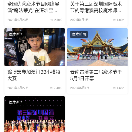
全国优秀魔术节目网络展
关于第三届深圳国际魔术
演“魔法荣光”在深圳宝安
节的粤港澳高校魔术师研
圆满录制完成
修班学员录取通知
2020年9月23日
2.18K
2021年1月1日
1.80K
魔术新闻
魔术新闻
翁博宏参加澳门BB小模特
云南古滇第二届魔术节于
大赛
5月1日开幕
2020年5月27日
2.49K
2020年5月1日
1.66K
魔术新闻