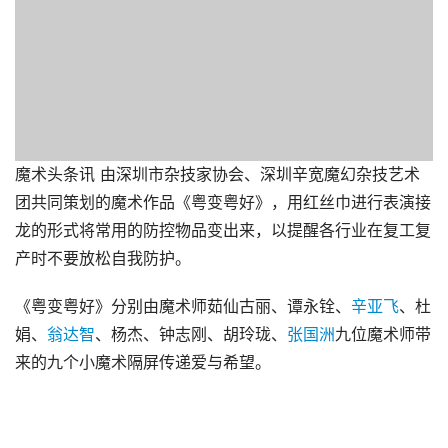
魔术头条讯 由深圳市杂技家协会、深圳辛宽魔幻杂技艺术
团共同策划的魔术作品《粤变粤好》，用红丝巾进行表演接
龙的形式将常用的防控物品变出来，以提醒各行业在复工复
产时不要放松自我防护。
《粤变粤好》分别由魔术师茹仙古丽、谭永铨、
辛亚飞
、杜
娟、
翁达智
、杨杰、钟志刚、胡玲珑、
张国洲
九位魔术师带
来的九个小魔术隔屏传递爱与希望。