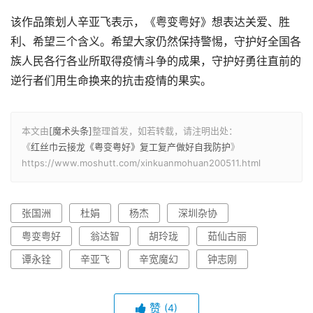
该作品策划人辛亚飞表示，《粤变粤好》想表达关爱、胜
利、希望三个含义。希望大家仍然保持警惕，守护好全国各
族人民各行各业所取得疫情斗争的成果，守护好勇往直前的
逆行者们用生命换来的抗击疫情的果实。
本文由
[魔术头条]
整理首发，如若转载，请注明出处：
《
红丝巾云接龙《粤变粤好》复工复产做好自我防护
》
https://www.moshutt.com/xinkuanmohuan200511.html
张国洲
杜娟
杨杰
深圳杂协
粤变粤好
翁达智
胡玲珑
茹仙古丽
谭永铨
辛亚飞
辛宽魔幻
钟志刚
赞
(4)