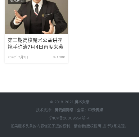
魔术新闻
第三期高校魔术公益讲座
携手许清7月4日再度来袭
2020年7月2日
1.98K
© 2018-2021
魔术头条
技术支持：
魔云阁网络
丨全案：
中云传媒
沪ICP备20009554号-4
如果
魔术头条
的内容侵犯了您的权利，请查看[
版权说明
]进行联系处理。