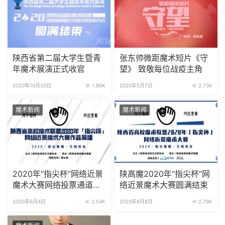
陕西省第二届大学生暨青
张东帅微距魔术短片《守
年魔术展演正式收官
望》 致敬每位战疫主角
2020年10月20日
1.90K
2020年5月7日
2.73K
魔术新闻
魔术新闻
2020年“指尖杯”网络近景
陕高魔2020年“指尖杯”网
魔术大赛网络投票通道已
络近景魔术大赛圆满结束
开启
2020年6月4日
2.54K
2020年6月8日
2.79K