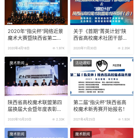
2020年“指尖杯”网络近景
关于《首期“菁英计划”陕
魔术大赛暨陕西省第二届
西省高校魔术社团干部培
高校魔术展演近景组（初
优班和“擅眩计划”陕西省
2020年4月18日
1.97K
2020年11月30日
2.35K
赛初选）详情通知
高校魔术联盟魔术研修
班》的通知
魔术新闻
活动通知
陕西省高校魔术联盟第四
第二届“指尖杯”陕西省高
届换届大会暨年度表彰大
校魔术新秀赛开始报名！
会圆满成功
2020年10月20日
2.33K
2021年4月25日
1.92K
魔术新闻
魔术新闻