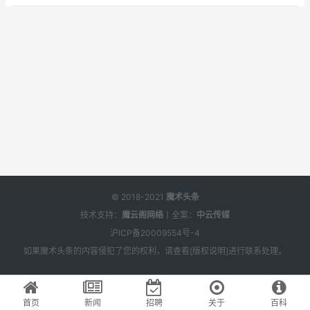
© 2018-2021
魔术头条
技术支持：
魔云阁网络
丨全案：
中云传媒
沪ICP备20009554号-4
如果
魔术头条
的内容侵犯了您的权利，请查看[
版权说明
]进行联系处理。
首页
新闻
招聘
关于
百科