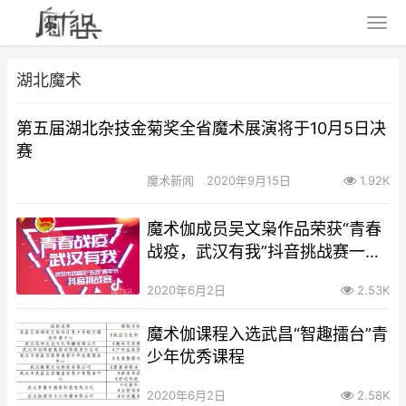
湖北魔术
第五届湖北杂技金菊奖全省魔术展演将于10月5日决
赛
魔术新闻
2020年9月15日
1.92K
魔术伽成员吴文枭作品荣获“青春
战疫，武汉有我”抖音挑战赛一等
奖
2020年6月2日
2.53K
魔术伽课程入选武昌“智趣擂台”青
少年优秀课程
2020年6月2日
2.58K