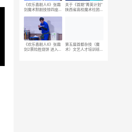
《欢乐喜剧人6》张霜
关于《首期“菁英计划”
剑魔术默剧技惊四座，
陕西省高校魔术社团干
同台喜剧人直夸高级
部培优班和“擅眩计划”
陕西省高校魔术联盟魔
术研修班》的通知
《欢乐喜剧人6》张霜
第五届首都杂技（魔
剑2票险胜烧饼 进入四
术）文艺人才培训班启
强
动报名