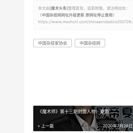
本文由
[魔术头条]
整理首发，如若转载，请注明出处：
《
中国杂技网网址升级更新 原网址停止使用
》
https://www.moshutt.com/chinaacrobatics200728.
中国杂技家协会
中国杂技网
《魔术师》第十三期封面人物：夏雨
« 上一篇
2020年7月26日 