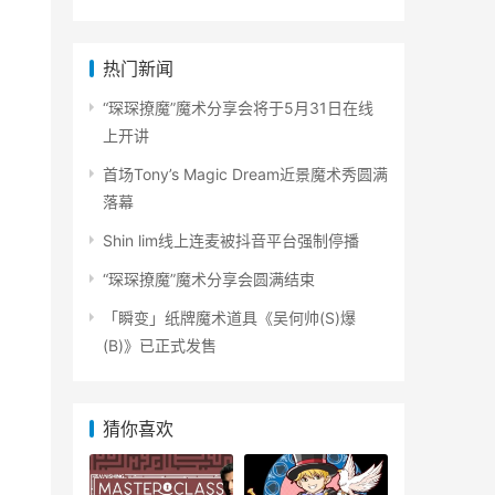
热门新闻
“琛琛撩魔”魔术分享会将于5月31日在线
上开讲
首场Tony’s Magic Dream近景魔术秀圆满
落幕
Shin lim线上连麦被抖音平台强制停播
“琛琛撩魔”魔术分享会圆满结束
「瞬变」纸牌魔术道具《吴何帅(S)爆
(B)》已正式发售
猜你喜欢