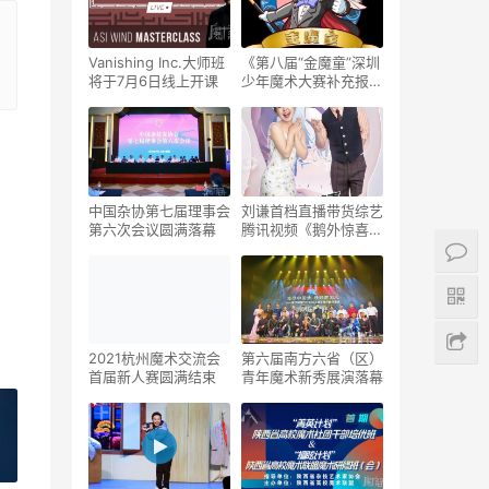
Vanishing Inc.大师班
《第八届“金魔童”深圳
将于7月6日线上开课
少年魔术大赛补充报名
通知》
中国杂协第七届理事会
刘谦首档直播带货综艺
第六次会议圆满落幕
腾讯视频《鹅外惊喜》
定档8月16日
2021杭州魔术交流会
第六届南方六省（区）
首届新人赛圆满结束
青年魔术新秀展演落幕
»