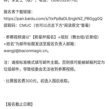
林，李女士（收），电话：13085326776。
报名表下载链接：
https://pan.baidu.com/s/1ixPpBaDL6ngkNZ_PBGgg0Q
提取码：CMUC（也可以点击下方“阅读原文”查看）
· 参赛视频请以“【新星杯报名】+组别（舞台组/近景组）
+姓名”为邮件标题发送至报名负责人邮箱：
wangji@baconmagic.cn。
注：请按标准格式填写邮件主题。否则很可能被邮箱判定为
垃圾邮件，导致组委会无法收到参赛视频。
· 比赛报名费300元，初选入围后收取。
【报名截止日期】