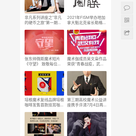
非凡系列讲座之“非凡
2021年FISM举办地加
的硬币之旅”第一期完
拿大魁北克省长勒格托
美收官
提出群体免疫
张东帅微距魔术短片
魔术伽成员吴文枭作品
《守望》 致敬每位战
荣获“青春战疫，武汉
疫主角
有我”抖音挑战赛一等
奖
培根魔术复线品牌培根
第三期高校魔术公益讲
咖啡发售首款挂耳咖啡
座携手许清7月4日再
产品
度来袭