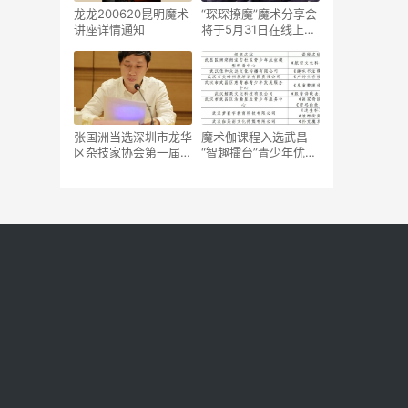
龙龙200620昆明魔术
“琛琛撩魔”魔术分享会
讲座详情通知
将于5月31日在线上开
讲
张国洲当选深圳市龙华
魔术伽课程入选武昌
区杂技家协会第一届主
“智趣擂台”青少年优秀
席
课程