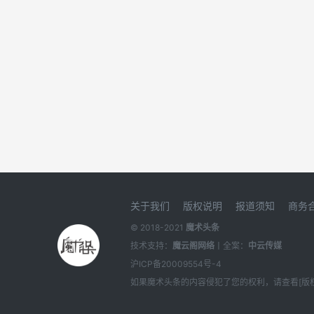
关于我们
版权说明
报道须知
商务
© 2018-2021
魔术头条
技术支持：
魔云阁网络
丨全案：
中云传媒
沪ICP备20009554号-4
如果
魔术头条
的内容侵犯了您的权利，请查看[
版