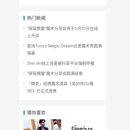
热门新闻
“琛琛撩魔”魔术分享会将于5月31日在线
上开讲
首场Tony’s Magic Dream近景魔术秀圆满
落幕
Shin lim线上连麦被抖音平台强制停播
“琛琛撩魔”魔术分享会圆满结束
「瞬变」纸牌魔术道具《吴何帅(S)爆
(B)》已正式发售
猜你喜欢