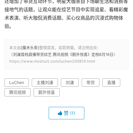
还增加了带货互动环节，明星大咖亲自下场聊生活和消费等
接地气的话题，让观众能在综艺节目中实现追星、看精彩魔
术表演、听大咖侃消费话题、买心仪商品的沉浸式购物体
验。
本文由
[魔术头条]
整理首发，如若转载，请注明出处：
《
刘谦首档直播带货综艺 腾讯视频《鹅外惊喜》定档8月16日
》
https://www.moshutt.com/luchen200814.html
LuChen
主播刘谦
刘谦
带货
直播
腾讯视频
鹅外惊喜
赞
(1)