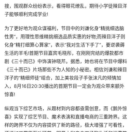
搜，围观群众纷纷表示，看得眼花缭乱，期待小学徒辣目洋
子能够顺利完成学业!
为了更好地为观众谋福利，节目中的刘谦化身“精挑细选脑
性男”，用理性思维精挑细选品质实惠的好物;而辣目洋子则
化身“精打细算心算家”，表示“我对生活下手了”，要逆袭薅
生活的羊毛!首期节目嘉宾毛晓彤，在刚刚完结的爆款都市
剧《三十而已》中饰演钟晓芹。据悉，她也将在节目中爆料
《三十而已》片场那些不为人知的小秘密。相信刘谦和辣目
洋子的“精细师徒”组合，加上美妆段子手张沫凡的倾情加
入，8月16日20:30播出的首期节目一定会为观众带来额外
惊喜!
纵观当下综艺市场，从题材到内容都亟需创意，而《鹅外惊
喜》实现了综艺节目、魔术表演和直播电商的三重跨界。这
样的跨界不仅为内容提供了新的路径，极大增强了可看性，