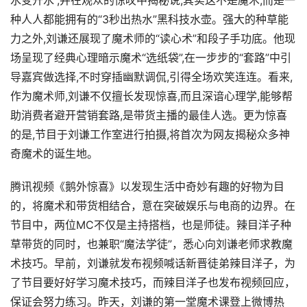
水变开水”,并在观众的惊叹中揭秘说,其实这不是魔术,而是一
种人人都能拥有的“3秒出热水”黑科技水壶。强大的种草能
力之外,刘谦还展现了魔术师的“读心术”和段子手功底。他现
场呈现了经典心理暗示魔术“选纸袋”,在一步步的“套路”中引
导嘉宾做选择,不时穿插幽默调侃,引得全场欢笑连连。看来,
作为魔术师,刘谦不仅擅长发现惊喜,而且深谙心理学,能够帮
助消费者避开营销套路,是带货主播的最佳人选。更为惊喜
的是,节目于刘谦工作室进行拍摄,将首次为网友揭秘众多神
奇魔术的诞生地。
腾讯视频《鹅外惊喜》以发现生活中奇妙有趣的好物为目
的，将魔术和带货相结合，意在突破娱乐与电商的边界。在
节目中，两位MC不仅是主持搭档，也是师徒。辣目洋子种
草带货的同时，也兼职“魔法学徒”，悉心向刘谦老师求教魔
术技巧。早前，刘谦就发布视频喊话新晋徒弟辣目洋子，为
了节目要好好学习魔术技巧，而辣目洋子也发布视频回应，
保证会努力练习。昨天，刘谦的第一堂魔术课登上微博热