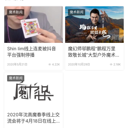
魔术新闻
魔术新闻
Shin lim线上连麦被抖音
魔幻师邬鹏程“鹏程万里
平台强制停播
致敬长城”大型户外魔术演
出将于11月1日进行实景直
2020年5月21日
4.22K
2020年10月29日
2.18K
播
魔术新闻
2020年沈高魔春季线上交
流会将于4月18日在线上
直播