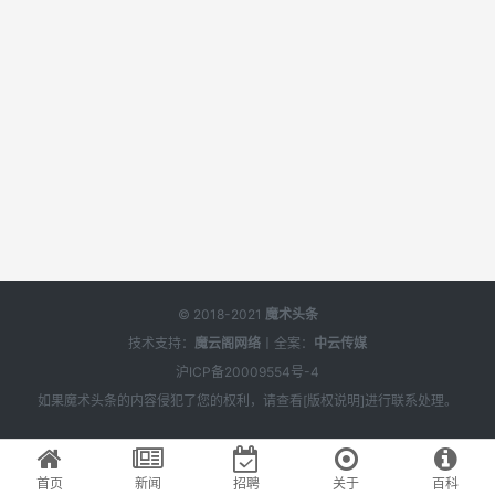
© 2018-2021
魔术头条
技术支持：
魔云阁网络
丨全案：
中云传媒
沪ICP备20009554号-4
如果
魔术头条
的内容侵犯了您的权利，请查看[
版权说明
]进行联系处理。
首页
新闻
招聘
关于
百科