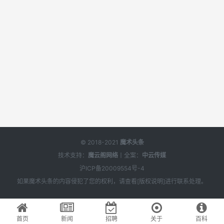
© 2018-2021
魔术头条
技术支持：
魔云阁网络
丨全案：
中云传媒
沪ICP备20009554号-4
如果
魔术头条
的内容侵犯了您的权利，请查看[
版权说明
]进行联系处理。
首页
新闻
招聘
关于
百科