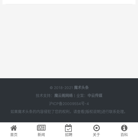
© 2018-2021
魔术头条
技术支持：
魔云阁网络
丨全案：
中云传媒
沪ICP备20009554号-4
如果
魔术头条
的内容侵犯了您的权利，请查看[
版权说明
]进行联系处理。
首页
新闻
招聘
关于
百科