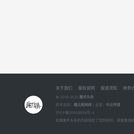
关于我们
版权说明
报道须知
商务
© 2018-2021
魔术头条
技术支持：
魔云阁网络
丨全案：
中云传媒
沪ICP备20009554号-4
如果
魔术头条
的内容侵犯了您的权利，请查看[
版