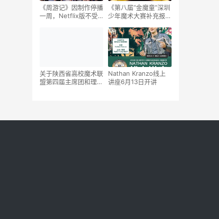
《周游记》因制作停播
《第八届“金魔童”深圳
一周，Netflix版不受
少年魔术大赛补充报名
影响
通知》
关于陕西省高校魔术联
Nathan Kranzo线上
盟第四届主席团和理事
讲座6月13日开讲
会换届选任、推选的通
知