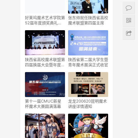
好莱坞魔术艺术学院第
张东帅就任陕西省高校
52届年度颁奖典礼将
魔术联盟第四届主席
于8月23日线上播出
陕西省高校魔术联盟第
陕西省第二届大学生暨
四届换届大会暨年度表
青年魔术展演正式收官
彰大会圆满成功
第十一届CMUC新星
龙龙200620昆明魔术
杯魔术大赛圆满落幕
讲座详情通知