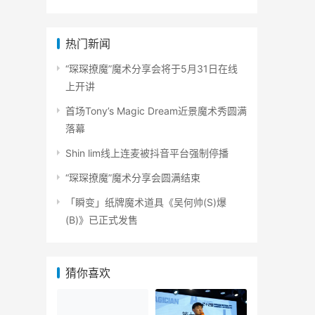
热门新闻
“琛琛撩魔”魔术分享会将于5月31日在线
上开讲
首场Tony’s Magic Dream近景魔术秀圆满
落幕
Shin lim线上连麦被抖音平台强制停播
“琛琛撩魔”魔术分享会圆满结束
「瞬变」纸牌魔术道具《吴何帅(S)爆
(B)》已正式发售
猜你喜欢