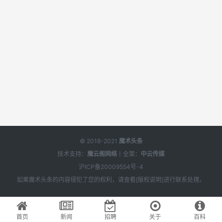
© 2018-2021
魔术头条
技术支持：
魔云阁网络
丨全案：
中云传媒
沪ICP备20009554号-4
如果
魔术头条
的内容侵犯了您的权利，请查看[
版权说明
]进行联系处理。
首页
新闻
招聘
关于
百科