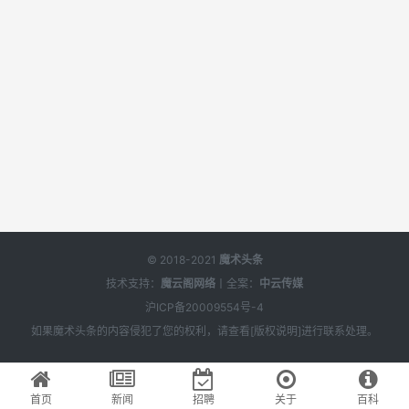
© 2018-2021
魔术头条
技术支持：
魔云阁网络
丨全案：
中云传媒
沪ICP备20009554号-4
如果
魔术头条
的内容侵犯了您的权利，请查看[
版权说明
]进行联系处理。
首页
新闻
招聘
关于
百科