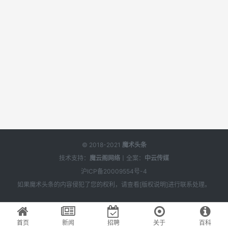
© 2018-2021
魔术头条
技术支持：
魔云阁网络
丨全案：
中云传媒
沪ICP备20009554号-4
如果
魔术头条
的内容侵犯了您的权利，请查看[
版权说明
]进行联系处理。
首页
新闻
招聘
关于
百科