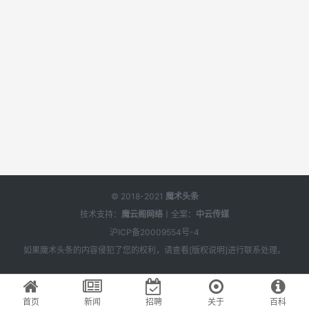
© 2018-2021
魔术头条
技术支持：
魔云阁网络
丨全案：
中云传媒
沪ICP备20009554号-4
如果
魔术头条
的内容侵犯了您的权利，请查看[
版权说明
]进行联系处理。
首页
新闻
招聘
关于
百科