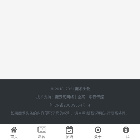
© 2018-2021
魔术头条
技术支持：
魔云阁网络
丨全案：
中云传媒
沪ICP备20009554号-4
如果
魔术头条
的内容侵犯了您的权利，请查看[
版权说明
]进行联系处理。
首页
新闻
招聘
关于
百科