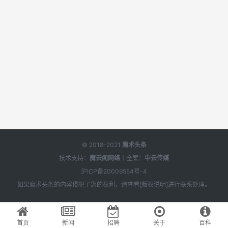
© 2018-2021
魔术头条
技术支持：
魔云阁网络
丨全案：
中云传媒
沪ICP备20009554号-4
如果
魔术头条
的内容侵犯了您的权利，请查看[
版权说明
]进行联系处理。
首页
新闻
招聘
关于
百科