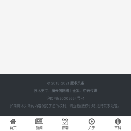
© 2018-2021
魔术头条
技术支持：
魔云阁网络
丨全案：
中云传媒
沪ICP备20009554号-4
如果
魔术头条
的内容侵犯了您的权利，请查看[
版权说明
]进行联系处理。
首页
新闻
招聘
关于
百科